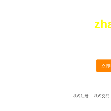
zh
您所访问的域名正在
This domain name is current
立即购
域名注册
域名交易
|